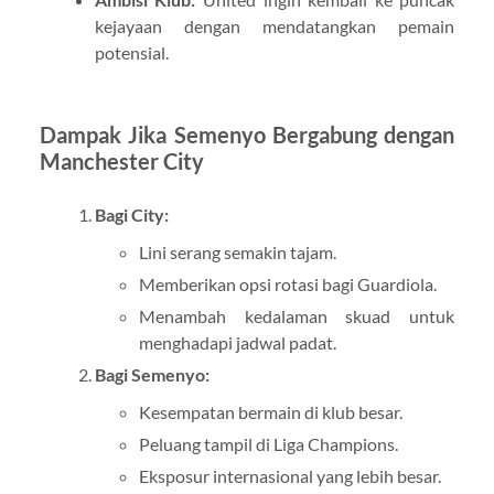
kejayaan dengan mendatangkan pemain
potensial.
Dampak Jika Semenyo Bergabung dengan
Manchester City
Bagi City:
Lini serang semakin tajam.
Memberikan opsi rotasi bagi Guardiola.
Menambah kedalaman skuad untuk
menghadapi jadwal padat.
Bagi Semenyo:
Kesempatan bermain di klub besar.
Peluang tampil di Liga Champions.
Eksposur internasional yang lebih besar.