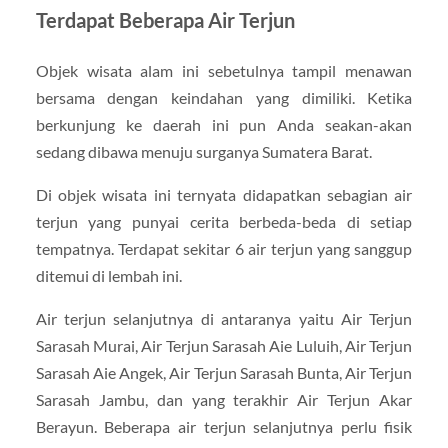
Terdapat Beberapa Air Terjun
Objek wisata alam ini sebetulnya tampil menawan
bersama dengan keindahan yang dimiliki. Ketika
berkunjung ke daerah ini pun Anda seakan-akan
sedang dibawa menuju surganya Sumatera Barat.
Di objek wisata ini ternyata didapatkan sebagian air
terjun yang punyai cerita berbeda-beda di setiap
tempatnya. Terdapat sekitar 6 air terjun yang sanggup
ditemui di lembah ini.
Air terjun selanjutnya di antaranya yaitu Air Terjun
Sarasah Murai, Air Terjun Sarasah Aie Luluih, Air Terjun
Sarasah Aie Angek, Air Terjun Sarasah Bunta, Air Terjun
Sarasah Jambu, dan yang terakhir Air Terjun Akar
Berayun. Beberapa air terjun selanjutnya perlu fisik