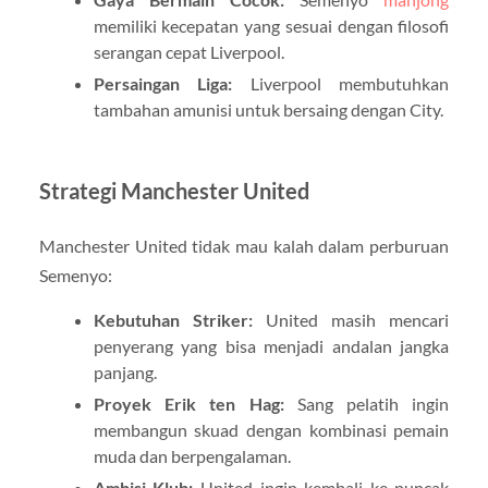
memiliki kecepatan yang sesuai dengan filosofi
serangan cepat Liverpool.
Persaingan Liga:
Liverpool membutuhkan
tambahan amunisi untuk bersaing dengan City.
Strategi Manchester United
Manchester United tidak mau kalah dalam perburuan
Semenyo:
Kebutuhan Striker:
United masih mencari
penyerang yang bisa menjadi andalan jangka
panjang.
Proyek Erik ten Hag:
Sang pelatih ingin
membangun skuad dengan kombinasi pemain
muda dan berpengalaman.
Ambisi Klub:
United ingin kembali ke puncak