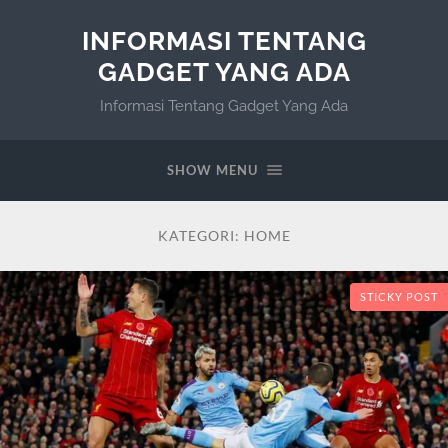
INFORMASI TENTANG
GADGET YANG ADA
Informasi Tentang Gadget Yang Ada
SHOW MENU
KATEGORI:
HOME
STICKY POST