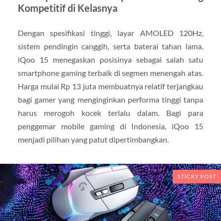
Kompetitif di Kelasnya
Dengan spesifikasi tinggi, layar AMOLED 120Hz,
sistem pendingin canggih, serta baterai tahan lama,
iQoo 15 menegaskan posisinya sebagai salah satu
smartphone gaming terbaik di segmen menengah atas.
Harga mulai Rp 13 juta membuatnya relatif terjangkau
bagi gamer yang menginginkan performa tinggi tanpa
harus merogoh kocek terlalu dalam. Bagi para
penggemar mobile gaming di Indonesia, iQoo 15
menjadi pilihan yang patut dipertimbangkan.
STICKY POST