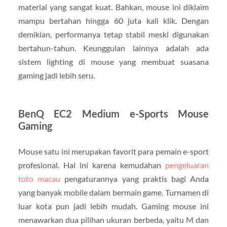
material yang sangat kuat. Bahkan, mouse ini diklaim
mampu bertahan hingga 60 juta kali klik. Dengan
demikian, performanya tetap stabil meski digunakan
bertahun-tahun. Keunggulan lainnya adalah ada
sistem lighting di mouse yang membuat suasana
gaming jadi lebih seru.
BenQ EC2 Medium e-Sports Mouse
Gaming
Mouse satu ini merupakan favorit para pemain e-sport
profesional. Hal ini karena kemudahan
pengeluaran
toto macau
pengaturannya yang praktis bagi Anda
yang banyak mobile dalam bermain game. Turnamen di
luar kota pun jadi lebih mudah. Gaming mouse ini
menawarkan dua pilihan ukuran berbeda, yaitu M dan