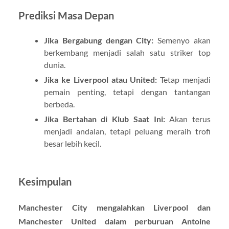
Prediksi Masa Depan
Jika Bergabung dengan City:
Semenyo akan
berkembang menjadi salah satu striker top
dunia.
Jika ke Liverpool atau United:
Tetap menjadi
pemain penting, tetapi dengan tantangan
berbeda.
Jika Bertahan di Klub Saat Ini:
Akan terus
menjadi andalan, tetapi peluang meraih trofi
besar lebih kecil.
Kesimpulan
Manchester City mengalahkan Liverpool dan
Manchester United dalam perburuan Antoine