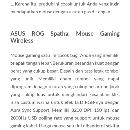
L. Karena itu, produk ini cocok untuk Anda yang ingin
mendapatkan mouse dengan ukuran pas di tangan.
ASUS ROG Spatha: Mouse Gaming
Wireless
Mouse gaming satu ini cocok bagi Anda yang memiliki
telapak tangan lebar. Berukuran besar dan kuat dengan
berat yang cukup besar. Desain dan tata letak tombol
yang unik. Memiliki enam tombol yang dapat
diprogram denagn ukuran yang cukup besar dan jarak
yang cukup luas untuk menghindari kesalahan klik.
Bisa custum warna untuk efek LED RGB-nya dengan
Aura Sync Support. Memiliki 8200 DPI, 150 ips, dan
2000Hz USB polling rate yang support untuk mouse
gaming kabel. Harga mouse satu ini dibanderol sekitar