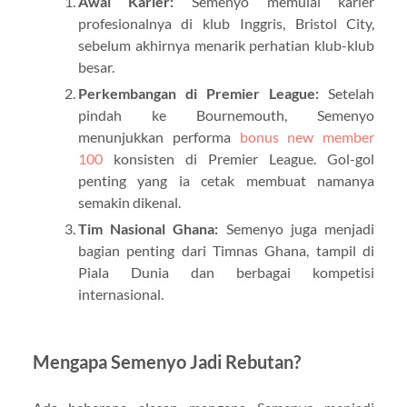
Awal Karier:
Semenyo memulai karier
profesionalnya di klub Inggris, Bristol City,
sebelum akhirnya menarik perhatian klub-klub
besar.
Perkembangan di Premier League:
Setelah
pindah ke Bournemouth, Semenyo
menunjukkan performa
bonus new member
100
konsisten di Premier League. Gol-gol
penting yang ia cetak membuat namanya
semakin dikenal.
Tim Nasional Ghana:
Semenyo juga menjadi
bagian penting dari Timnas Ghana, tampil di
Piala Dunia dan berbagai kompetisi
internasional.
Mengapa Semenyo Jadi Rebutan?