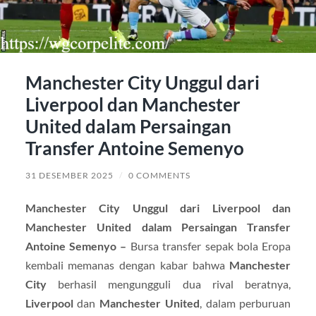
Manchester City Unggul dari
Liverpool dan Manchester
United dalam Persaingan
Transfer Antoine Semenyo
31 DESEMBER 2025
/
0 COMMENTS
Manchester City Unggul dari Liverpool dan
Manchester United dalam Persaingan Transfer
Antoine Semenyo –
Bursa transfer sepak bola Eropa
kembali memanas dengan kabar bahwa
Manchester
City
berhasil mengungguli dua rival beratnya,
Liverpool
dan
Manchester United
, dalam perburuan