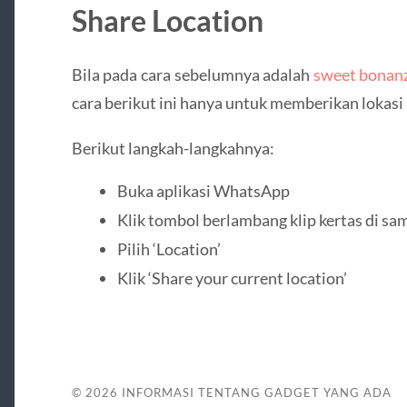
Share Location
Bila pada cara sebelumnya adalah
sweet bonan
cara berikut ini hanya untuk memberikan lokasi p
Berikut langkah-langkahnya:
Buka aplikasi WhatsApp
Klik tombol berlambang klip kertas di s
Pilih ‘Location’
Klik ‘Share your current location’
© 2026
INFORMASI TENTANG GADGET YANG ADA