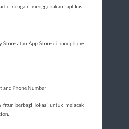
tu dengan menggunakan aplikasi
y Store atau App Store di handphone
ut and Phone Number
fitur berbagi lokasi untuk melacak
tion.