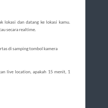
k lokasi dan datang ke lokasi kamu.
tau secara realtime.
ertas di samping tombol kamera
n live location, apakah 15 menit, 1