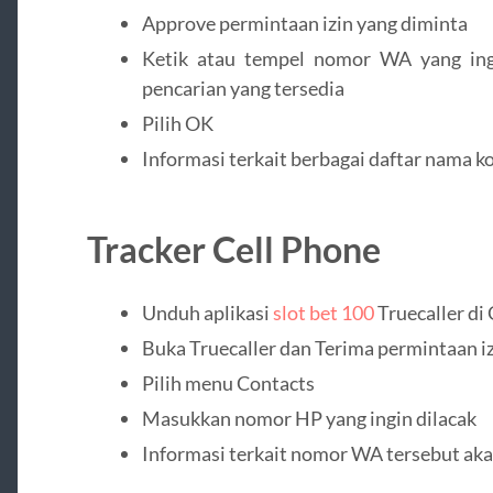
Approve permintaan izin yang diminta
Ketik atau tempel nomor WA yang ingi
pencarian yang tersedia
Pilih OK
Informasi terkait berbagai daftar nama k
Tracker Cell Phone
Unduh aplikasi
slot bet 100
Truecaller di
Buka Truecaller dan Terima permintaan iz
Pilih menu Contacts
Masukkan nomor HP yang ingin dilacak
Informasi terkait nomor WA tersebut ak