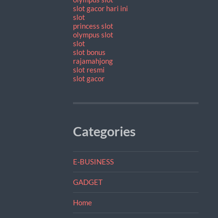
slot gacor hari ini
slot
princess slot
olympus slot
slot
slot bonus
rajamahjong
slot resmi
slot gacor
Categories
E-BUSINESS
GADGET
Home