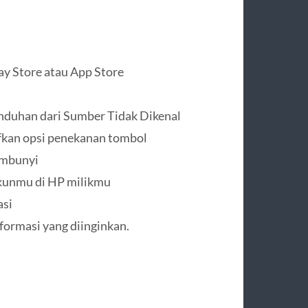
ay Store atau App Store
unduhan dari Sumber Tidak Dikenal
tifkan opsi penekanan tombol
embunyi
kunmu di HP milikmu
asi
formasi yang diinginkan.