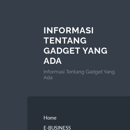
INFORMASI
TENTANG
GADGET YANG
ADA
Informasi Tentang Gadget Yang
Ada
Home
E-BUSINESS