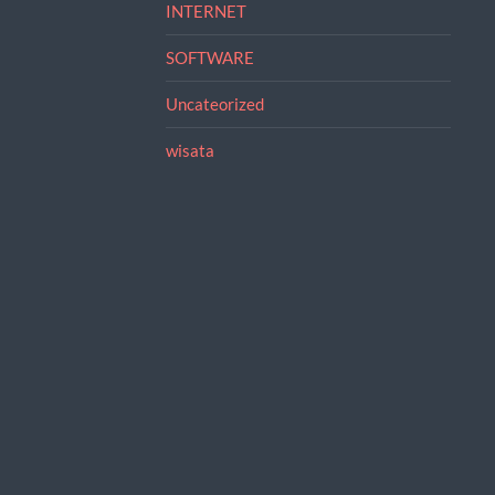
INTERNET
SOFTWARE
Uncateorized
wisata