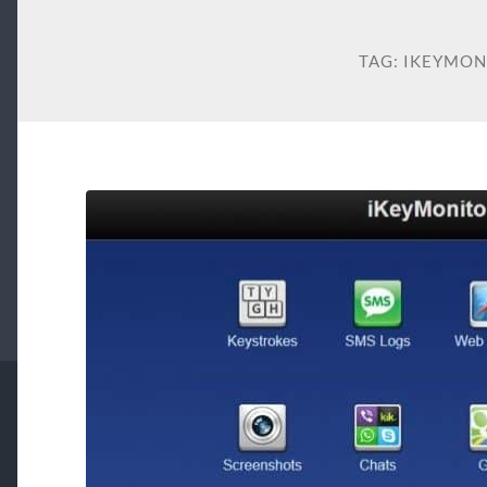
TAG:
IKEYMON