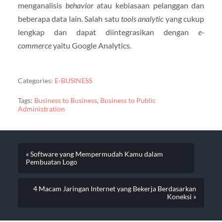
menganalisis
behavior
atau kebiasaan pelanggan dan
beberapa data lain. Salah satu
tools analytic
yang cukup
lengkap dan dapat diintegrasikan dengan
e-
commerce
yaitu Google Analytics.
Categories:
E-BUSINESS
Tags:
Business to Business
,
Business to Public
Administration
« Software yang Mempermudah Kamu dalam
Pembuatan Logo
4 Macam Jaringan Internet yang Bekerja Berdasarkan
Koneksi »