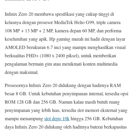
Infinix Zero 20 membawa spesifikasi yang cukup tinggi di
kelasnya dengan prosesor MediaTek Helio G99, triple camera
108 MP + 13 MP + 2 MP, kamera depan 60 MP, dan performa
keseluruhan yang apik. Hp gaming murah ini hadir dengan layar
AMOLED berukuran 6.7 inci yang mampu menghasilkan visual
berkualitas FHD+ (1080 x 2400 piksel), untuk memberikan
pengalaman bermain gim atau menikmati konten multimedia
dengan maksimal.
Prosesornya Infinix Zero 20 didukung dengan hadirnya RAM
besar 8 GB. Untuk kebutuhan penyimpanan internal, tersedia opsi
ROM 128 GB dan 256 GB. Namun kalau masih butuh ruang
penyimpanan yang lebih luas, tersedia slot memori eksternal yang
mampu menampung
slot depo 10k
hingga 256 GB. Kebutuhan
daya Infinix Zero 20 didukung oleh hadirnya baterai berkapasitas