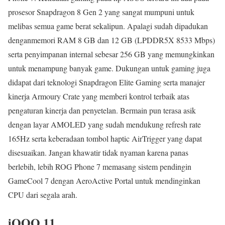
prosesor Snapdragon 8 Gen 2 yang sangat mumpuni untuk
melibas semua game berat sekalipun. Apalagi sudah dipadukan
denganmemori RAM 8 GB dan 12 GB (LPDDR5X 8533 Mbps)
serta penyimpanan internal sebesar 256 GB yang memungkinkan
untuk menampung banyak game. Dukungan untuk gaming juga
didapat dari teknologi Snapdragon Elite Gaming serta manajer
kinerja Armoury Crate yang memberi kontrol terbaik atas
pengaturan kinerja dan penyetelan. Bermain pun terasa asik
dengan layar AMOLED yang sudah mendukung refresh rate
165Hz serta keberadaan tombol haptic AirTrigger yang dapat
disesuaikan. Jangan khawatir tidak nyaman karena panas
berlebih, lebih ROG Phone 7 memasang sistem pendingin
GameCool 7 dengan AeroActive Portal untuk mendinginkan
CPU dari segala arah.
iQOO 11