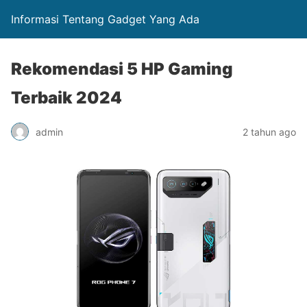
Informasi Tentang Gadget Yang Ada
Rekomendasi 5 HP Gaming
Terbaik 2024
admin
2 tahun ago