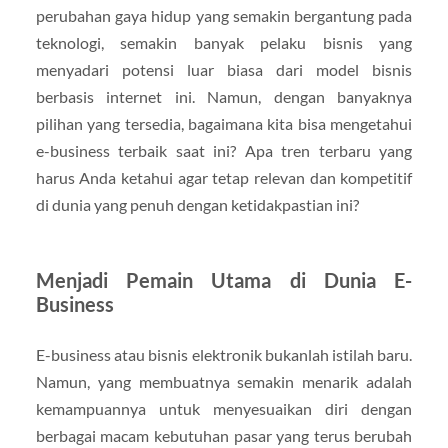
perubahan gaya hidup yang semakin bergantung pada
teknologi, semakin banyak pelaku bisnis yang
menyadari potensi luar biasa dari model bisnis
berbasis internet ini. Namun, dengan banyaknya
pilihan yang tersedia, bagaimana kita bisa mengetahui
e-business terbaik saat ini? Apa tren terbaru yang
harus Anda ketahui agar tetap relevan dan kompetitif
di dunia yang penuh dengan ketidakpastian ini?
Menjadi Pemain Utama di Dunia E-
Business
E-business atau bisnis elektronik bukanlah istilah baru.
Namun, yang membuatnya semakin menarik adalah
kemampuannya untuk menyesuaikan diri dengan
berbagai macam kebutuhan pasar yang terus berubah