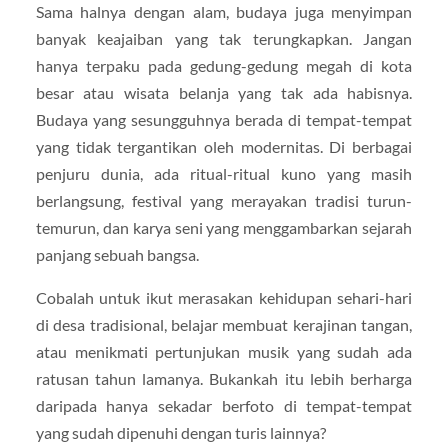
Sama halnya dengan alam, budaya juga menyimpan
banyak keajaiban yang tak terungkapkan. Jangan
hanya terpaku pada gedung-gedung megah di kota
besar atau wisata belanja yang tak ada habisnya.
Budaya yang sesungguhnya berada di tempat-tempat
yang tidak tergantikan oleh modernitas. Di berbagai
penjuru dunia, ada ritual-ritual kuno yang masih
berlangsung, festival yang merayakan tradisi turun-
temurun, dan karya seni yang menggambarkan sejarah
panjang sebuah bangsa.
Cobalah untuk ikut merasakan kehidupan sehari-hari
di desa tradisional, belajar membuat kerajinan tangan,
atau menikmati pertunjukan musik yang sudah ada
ratusan tahun lamanya. Bukankah itu lebih berharga
daripada hanya sekadar berfoto di tempat-tempat
yang sudah dipenuhi dengan turis lainnya?