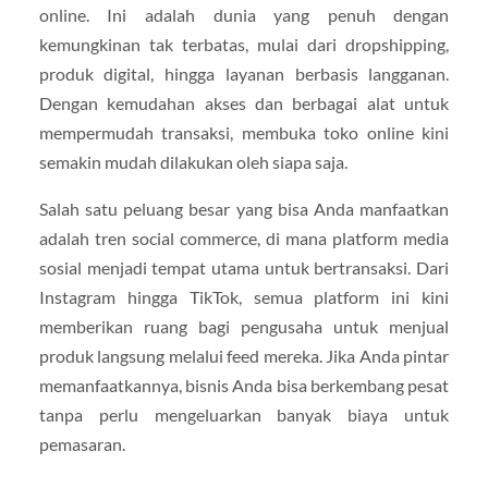
online. Ini adalah dunia yang penuh dengan
kemungkinan tak terbatas, mulai dari dropshipping,
produk digital, hingga layanan berbasis langganan.
Dengan kemudahan akses dan berbagai alat untuk
mempermudah transaksi, membuka toko online kini
semakin mudah dilakukan oleh siapa saja.
Salah satu peluang besar yang bisa Anda manfaatkan
adalah tren social commerce, di mana platform media
sosial menjadi tempat utama untuk bertransaksi. Dari
Instagram hingga TikTok, semua platform ini kini
memberikan ruang bagi pengusaha untuk menjual
produk langsung melalui feed mereka. Jika Anda pintar
memanfaatkannya, bisnis Anda bisa berkembang pesat
tanpa perlu mengeluarkan banyak biaya untuk
pemasaran.