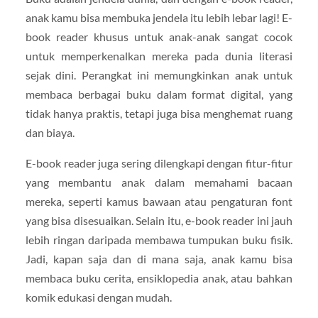
anak kamu bisa membuka jendela itu lebih lebar lagi! E-
book reader khusus untuk anak-anak sangat cocok
untuk memperkenalkan mereka pada dunia literasi
sejak dini. Perangkat ini memungkinkan anak untuk
membaca berbagai buku dalam format digital, yang
tidak hanya praktis, tetapi juga bisa menghemat ruang
dan biaya.
E-book reader juga sering dilengkapi dengan fitur-fitur
yang membantu anak dalam memahami bacaan
mereka, seperti kamus bawaan atau pengaturan font
yang bisa disesuaikan. Selain itu, e-book reader ini jauh
lebih ringan daripada membawa tumpukan buku fisik.
Jadi, kapan saja dan di mana saja, anak kamu bisa
membaca buku cerita, ensiklopedia anak, atau bahkan
komik edukasi dengan mudah.