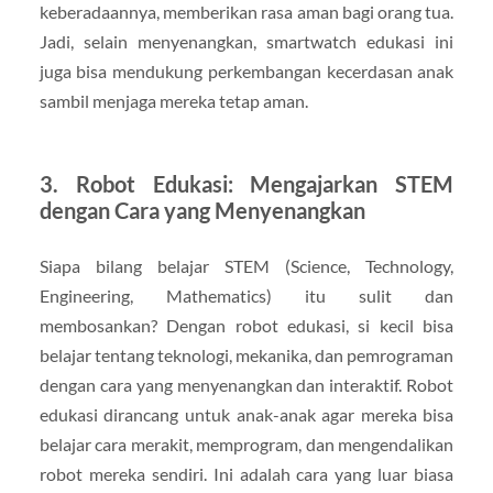
keberadaannya, memberikan rasa aman bagi orang tua.
Jadi, selain menyenangkan, smartwatch edukasi ini
juga bisa mendukung perkembangan kecerdasan anak
sambil menjaga mereka tetap aman.
3.
Robot Edukasi: Mengajarkan STEM
dengan Cara yang Menyenangkan
Siapa bilang belajar STEM (Science, Technology,
Engineering, Mathematics) itu sulit dan
membosankan? Dengan robot edukasi, si kecil bisa
belajar tentang teknologi, mekanika, dan pemrograman
dengan cara yang menyenangkan dan interaktif. Robot
edukasi dirancang untuk anak-anak agar mereka bisa
belajar cara merakit, memprogram, dan mengendalikan
robot mereka sendiri. Ini adalah cara yang luar biasa