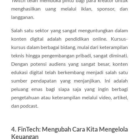
Twitch telah membuka pintu bagi para kreator untuk
menghasilkan uang melalui iklan, sponsor, dan
langganan.
Salah satu sektor yang sangat menguntungkan dalam
konten digital adalah pendidikan online. Kursus-
kursus dalam berbagai bidang, mulai dari keterampilan
teknis hingga pengembangan pribadi, sangat diminati.
Dengan potensi audiens yang sangat besar, konten
edukasi digital telah berkembang menjadi salah satu
sumber pendapatan yang menjanjikan. Ini adalah
peluang emas bagi siapa saja yang ingin berbagi
pengetahuan atau keterampilan melalui video, artikel,
dan podcast.
4. FinTech: Mengubah Cara Kita Mengelola
Keuangan