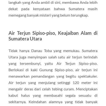
langkah yang Anda ambil di sini, membawa Anda lebih
dekat pada kenyataan bahwa Sumatera masih
memegang banyak misteri yang belum terungkap.
Air Terjun Sipiso-piso, Keajaiban Alam di
Sumatera Utara
Tidak hanya Danau Toba yang memukau. Sumatera
Utara juga menyimpan salah satu air terjun terindah
yang tersembunyi, yaitu Air Terjun Sipiso-piso.
Berlokasi di kaki Gunung Sipiso-piso, air terjun ini
menawarkan pemandangan yang begitu spektakuler.
Air terjun yang menjulang setinggi 120 meter ini
mengalir deras dari celah tebing curam. Menciptakan
kabut halus yang membasahi segala sesuatu di
sekitarnya. Keindahan alamnya yang tidak banyak