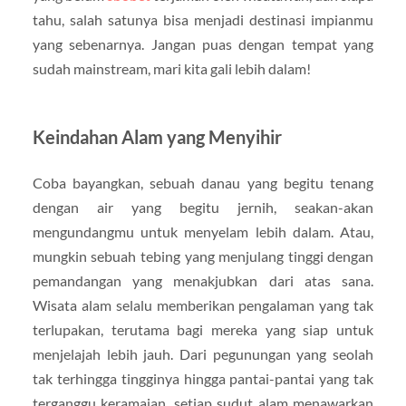
tahu, salah satunya bisa menjadi destinasi impianmu
yang sebenarnya. Jangan puas dengan tempat yang
sudah mainstream, mari kita gali lebih dalam!
Keindahan Alam yang Menyihir
Coba bayangkan, sebuah danau yang begitu tenang
dengan air yang begitu jernih, seakan-akan
mengundangmu untuk menyelam lebih dalam. Atau,
mungkin sebuah tebing yang menjulang tinggi dengan
pemandangan yang menakjubkan dari atas sana.
Wisata alam selalu memberikan pengalaman yang tak
terlupakan, terutama bagi mereka yang siap untuk
menjelajah lebih jauh. Dari pegunungan yang seolah
tak terhingga tingginya hingga pantai-pantai yang tak
terganggu keramaian, setiap sudut alam menawarkan