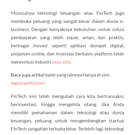
Munculnya teknologi keuangan atau FinTech juga
membuka peluang yang sangat besar dalam dunia e-
business. Dengan banyaknya kebutuhan untuk solusi
pembayaran yang lebih cepat, aman, dan praktis,
berbagai inovasi seperti aplikasi dompet digital,
pinjaman online, dan investasi berbasis platform telah
merevolusi industri
situs slot
.
Baca juga artikel kami yang lainnya hanya di sini:
wgcorpelite.com
FinTech kini telah mengubah cara kita bertransaksi,
berinvestasi, hingga mengelola utang. Jika Anda
memiliki pemahaman dalam teknologi atau dunia
keuangan, peluang untuk mengembangkan startup
FinTech sangatlah terbuka lebar. Terlebih lagi, teknologi