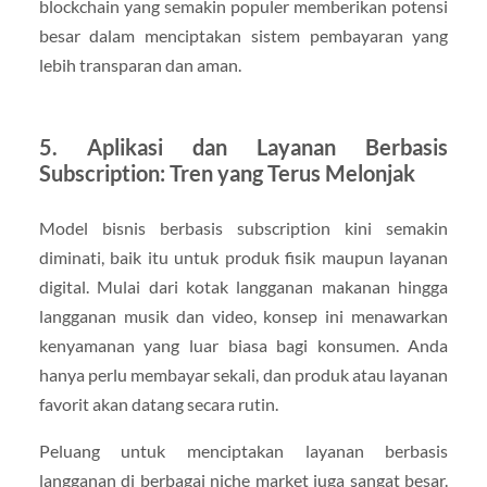
blockchain yang semakin populer memberikan potensi
besar dalam menciptakan sistem pembayaran yang
lebih transparan dan aman.
5. Aplikasi dan Layanan Berbasis
Subscription: Tren yang Terus Melonjak
Model bisnis berbasis subscription kini semakin
diminati, baik itu untuk produk fisik maupun layanan
digital. Mulai dari kotak langganan makanan hingga
langganan musik dan video, konsep ini menawarkan
kenyamanan yang luar biasa bagi konsumen. Anda
hanya perlu membayar sekali, dan produk atau layanan
favorit akan datang secara rutin.
Peluang untuk menciptakan layanan berbasis
langganan di berbagai niche market juga sangat besar.