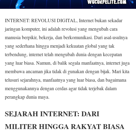
INTERNET: REVOLUSI DIGITAL, Internet bukan sekadar
jaringan komputer, ini adalah revolusi yang mengubah cara
manusia berpikir, bekerja, dan berkomunikasi. Dari asal-usulnya
yang sederhana hingga menjadi kekuatan global yang tak
terbendung, internet telah mengubah dunia dengan kecepatan
yang luar biasa. Namun, di balik segala manfaatnya, internet juga
membawa ancaman jika tidak di gunakan dengan bijak. Mari kita
telusuri sejarahnya, manfaatnya yang luar biasa, dan bagaimana
menggunakannya dengan cerdas agar tidak terjebak dalam
perangkap dunia maya.
SEJARAH INTERNET: DARI
MILITER HINGGA RAKYAT BIASA