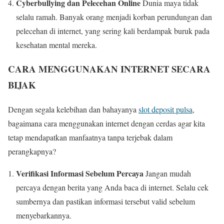
Cyberbullying dan Pelecehan Online
Dunia maya tidak
selalu ramah. Banyak orang menjadi korban perundungan dan
pelecehan di internet, yang sering kali berdampak buruk pada
kesehatan mental mereka.
CARA MENGGUNAKAN INTERNET SECARA
BIJAK
Dengan segala kelebihan dan bahayanya
slot deposit pulsa
,
bagaimana cara menggunakan internet dengan cerdas agar kita
tetap mendapatkan manfaatnya tanpa terjebak dalam
perangkapnya?
Verifikasi Informasi Sebelum Percaya
Jangan mudah
percaya dengan berita yang Anda baca di internet. Selalu cek
sumbernya dan pastikan informasi tersebut valid sebelum
menyebarkannya.