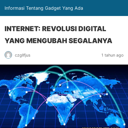
Informasi Tentang Gadget Yang Ada
INTERNET: REVOLUSI DIGITAL
YANG MENGUBAH SEGALANYA
czgllfjus
1 tahun ago