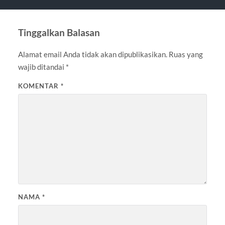
Tinggalkan Balasan
Alamat email Anda tidak akan dipublikasikan.
Ruas yang
wajib ditandai
*
KOMENTAR
*
NAMA
*