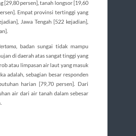
g [29,80 persen], tanah longsor [19,60
ersen]. Empat provinsi tertinggi yang
adian], Jawa Tengah [522 kejadian],
an].
ertama
, badan sungai tidak mampu
hujan di daerah atas sangat tinggi yang
r rob atau limpasan air laut yang masuk
eka adalah, sebagian besar responden
tuhan harian [79,70 persen]. Dari
n air dari air tanah dalam sebesar
.