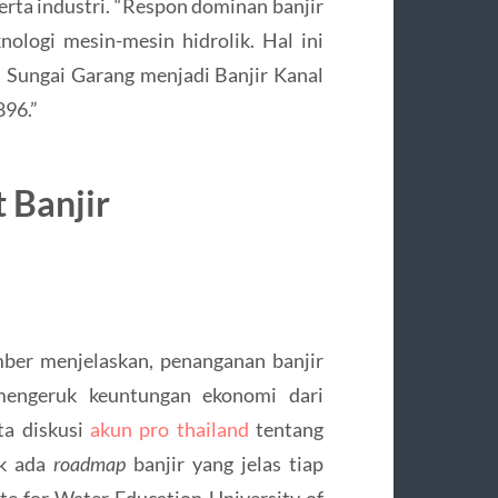
erta industri. “Respon dominan banjir
ologi mesin-mesin hidrolik. Hal ini
n Sungai Garang menjadi Banjir Kanal
896.”
 Banjir
ber menjelaskan, penanganan banjir
mengeruk keuntungan ekonomi dari
ta diskusi
akun pro thailand
tentang
ak ada
roadmap
banjir yang jelas tiap
te for Water Education University of