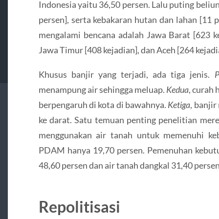
Indonesia yaitu 36,50 persen. Lalu puting beliun
persen], serta kebakaran hutan dan lahan [11 p
mengalami bencana adalah Jawa Barat [623 kej
Jawa Timur [408 kejadian], dan Aceh [264 kejadi
Khusus banjir yang terjadi, ada tiga jenis.
P
menampung air sehingga meluap.
Kedua
, curah 
berpengaruh di kota di bawahnya.
Ketiga
, banji
ke darat. Satu temuan penting penelitian mer
menggunakan air tanah untuk memenuhi kebu
PDAM hanya 19,70 persen. Pemenuhan kebutuha
48,60 persen dan air tanah dangkal 31,40 persen
Repolitisasi